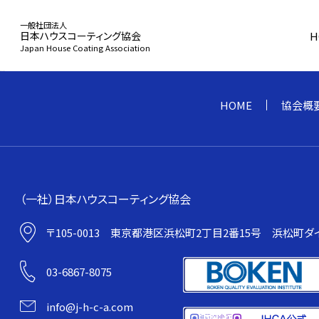
一般社団法人
H
日本ハウスコーティング協会
Japan House Coating Association
HOME
index.php
HOME
協会概
協会概要
（一社）日本ハウスコーティング協会
〒105-0013
東京都港区浜松町2丁目2番15号
浜松町ダイ
事業活動
03-6867-8075
info@j-h-c-a.com