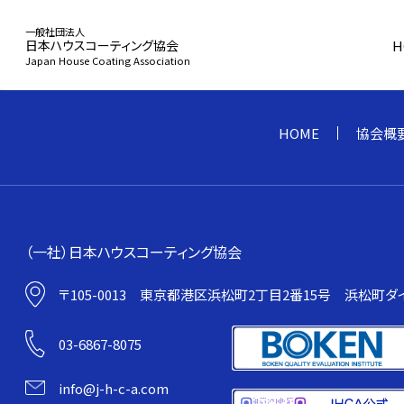
一般社団法人
H
日本ハウスコーティング協会
Japan House Coating Association
HOME
index.php
HOME
協会概
協会概要
（一社）日本ハウスコーティング協会
〒105-0013
東京都港区浜松町2丁目2番15号
浜松町ダイ
事業活動
03-6867-8075
info@j-h-c-a.com