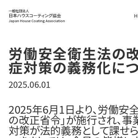
一般社団法人
H
日本ハウスコーティング協会
Japan House Coating Association
HOME
労働安全衛生法の
症対策の義務化に
協会概要
2025.06.01
事業活動
2025年6月1日より、労働
の改正省令」が施行され、事
対策が法的義務として課せら