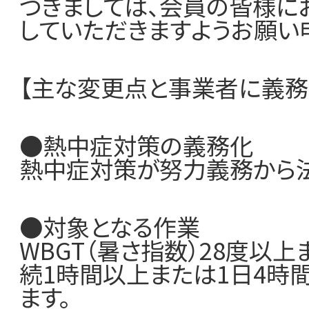
つきましては、会員の皆様に
加盟店一覧
していただきますようお願い
【主な変更点と事業者に義務
●熱中症対策の義務化
熱中症対策が努力義務から
●対象となる作業
WBGT（暑さ指数）28度以
続1時間以上または1日4時
ます。