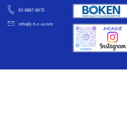
03-6867-8075
info@j-h-c-a.com