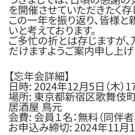
加盟店一覧
を開催させていただきたく存
この一年を振り返り、皆様と
いと考えております。
ご多忙の折とは存じますが、
だけますようご案内申し上げ
【忘年会詳細】
日時: 2024年12月5日（木）17
場所: 東京都新宿区歌舞伎町1
居酒屋 鳥元
会費: 会員１名：無料（同伴者様
お申込み締切: 2024年11月