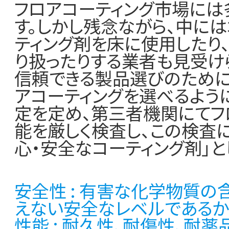
加盟店一覧
フロアコーティング市場に
す。しかし残念ながら、中に
ティング剤を床に使用したり
り扱ったりする業者も見受け
信頼できる製品選びのために
アコーティングを選べるよう
定を定め、第三者機関にてフ
能を厳しく検査し、この検査
心・安全なコーティング剤」と
安全性
: 有害な化学物質の
えない安全なレベルであるか
性能
: 耐久性、耐傷性、耐薬